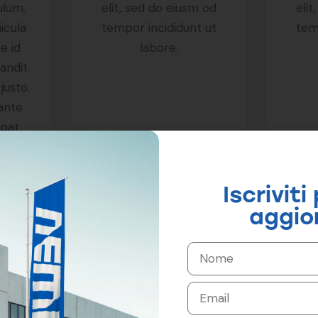
ulum.
elit, sed do eiusm od
elit
icula
tempor incididunt ut
tem
e id
labore.
landit
justo.
 ante
tpat,
ur
Iscriviti
aggio