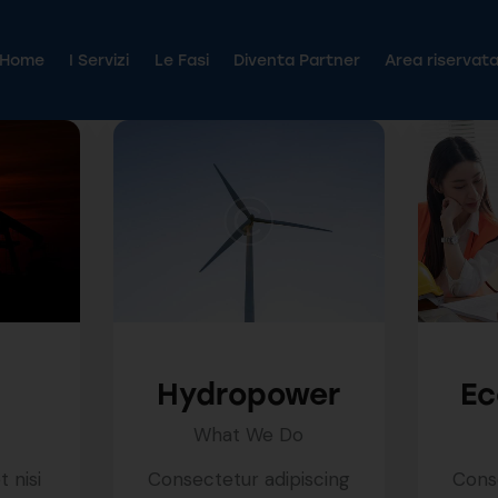
Home
I Servizi
Le Fasi
Diventa Partner
Area riservat
Home
I Servizi
Le Fasi
Diventa Partner
Area riservat
Hydropower
Ec
What We Do
t nisi
Consectetur adipiscing
Conse