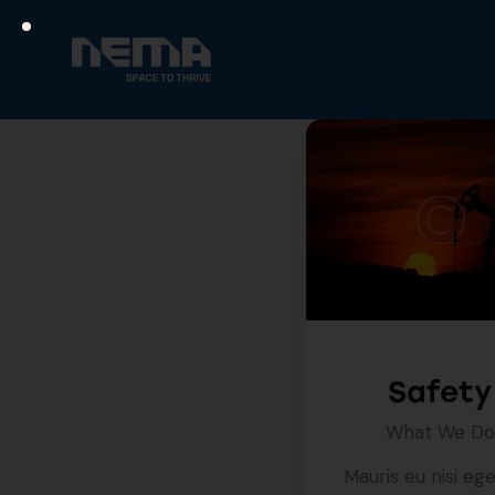
Safety
What We Do
Mauris eu nisi ege