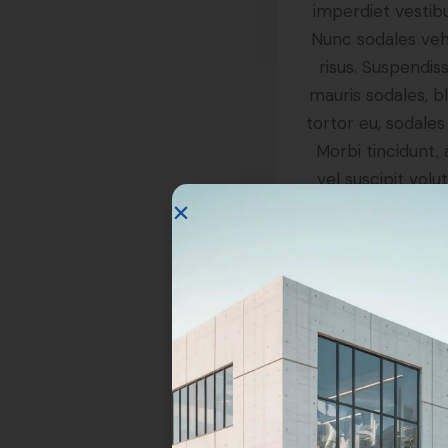
imperdiet vestib
Nunc sodales veh
risus. Suspendiss
mauris sodales, b
tortor eu, sodales 
Morbi tincidunt,
vel suscipit volu
turpis enim
volutpSectet
adipiscing…