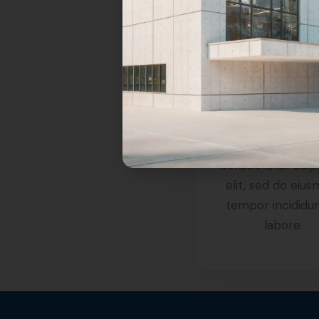
Reusabili
What We Do
Consectetur adip
elit, sed do eiu
tempor incididun
labore.