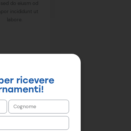
, sed do eiusm od
por incididunt ut
labore.
 per ricevere
rnamenti!