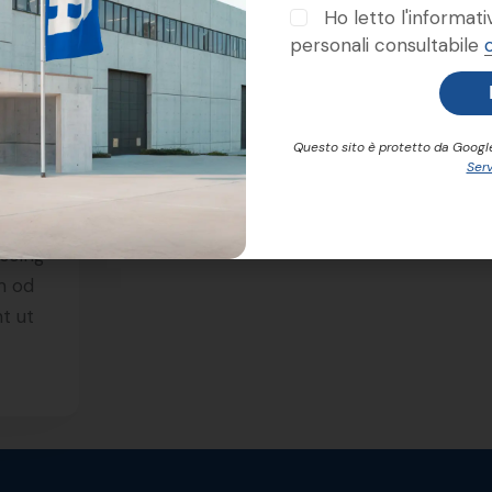
Ho letto l'informati
personali consultabile
Questo sito è protetto da Goog
ty
Serv
iscing
sm od
t ut