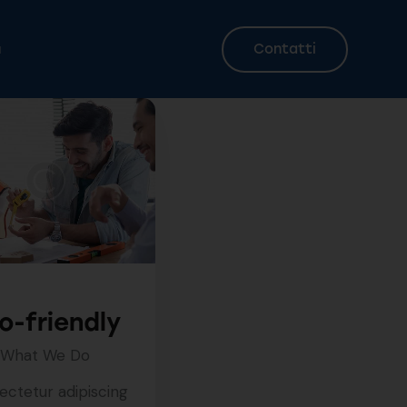
Contatti
a
Contatti
a
o-friendly
What We Do
ctetur adipiscing