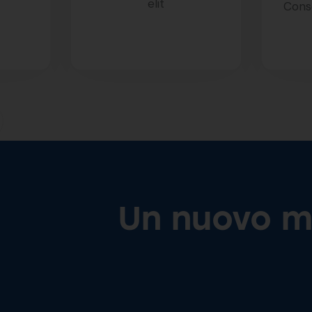
elit
Conse
Un nuovo mo