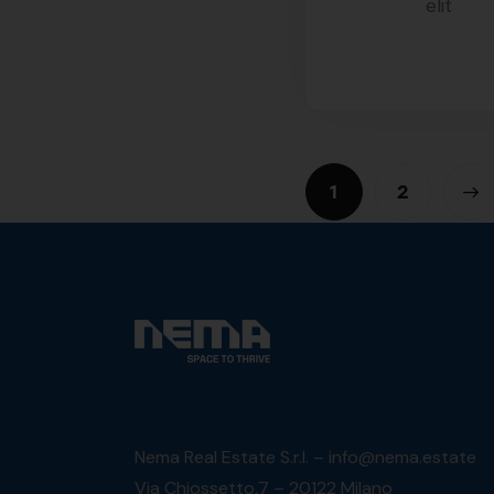
elit
1
>
2
Nema Real Estate S.r.l. – info@nema.estate
Via Chiossetto,7 – 20122 Milano