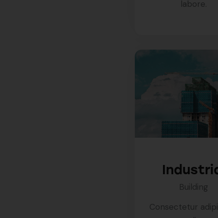
labore.
Industri
Building
Consectetur adip