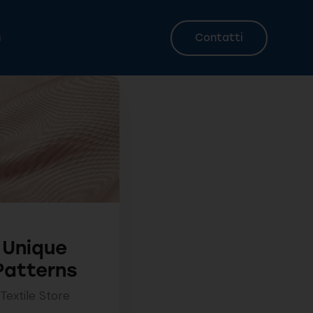
Contatti
a
Contatti
a
Unique
Patterns
Textile Store