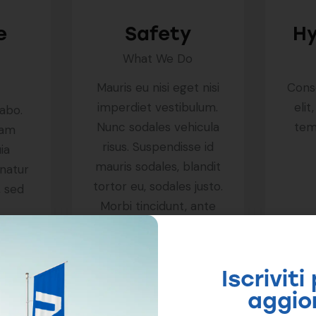
e
Safety
H
What We Do
e
Mauris eu nisi eget nisi
Conse
imperdiet vestibulum.
elit
cabo.
Nunc sodales vehicula
tem
sam
risus. Suspendisse id
ia
mauris sodales, blandit
rnatur
tortor eu, sodales justo.
, sed
Morbi tincidunt, ante
vel suscipit volutpat,
turpis enim
volutpSectetur
Iscriviti
adipiscing…
aggio