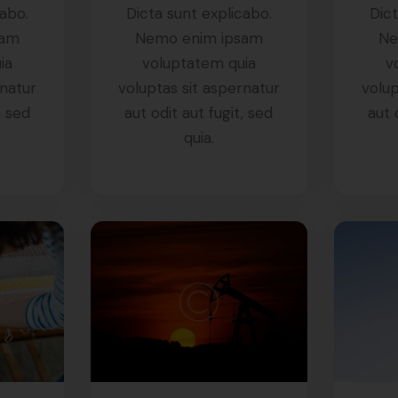
cabo.
Dicta sunt explicabo.
Dict
sam
Nemo enim ipsam
Ne
ia
voluptatem quia
v
rnatur
voluptas sit aspernatur
volup
, sed
aut odit aut fugit, sed
aut 
quia.