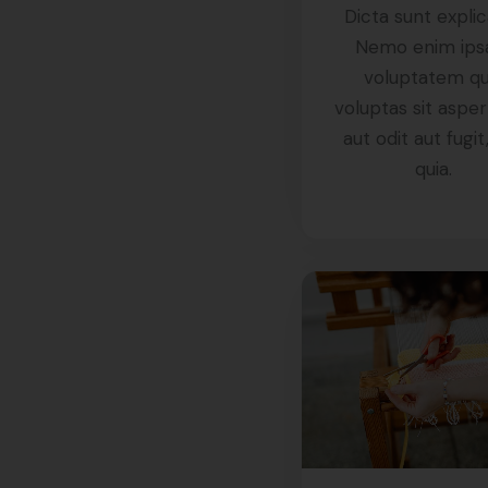
Dicta sunt expli
Nemo enim ip
voluptatem qu
voluptas sit aspe
aut odit aut fugit
quia.