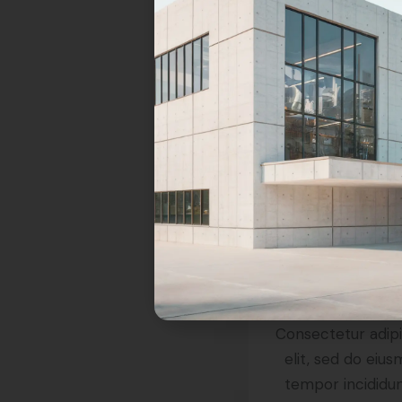
Eco-frien
What We Do
Consectetur adip
elit, sed do eiu
tempor incididun