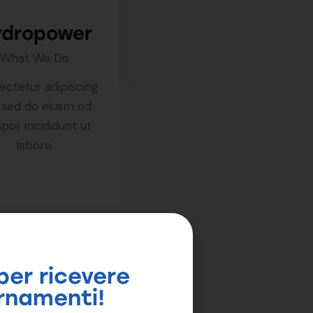
ydropower
What We Do
ctetur adipiscing
, sed do eiusm od
por incididunt ut
labore.
 per ricevere
rnamenti!