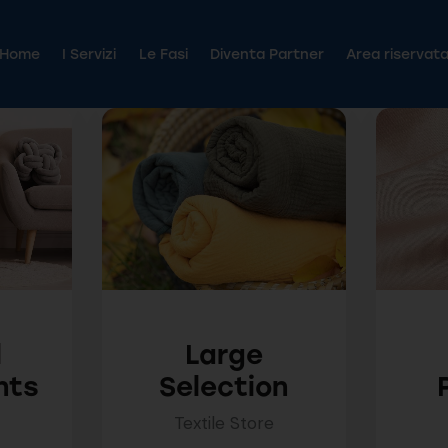
Home
I Servizi
Le Fasi
Diventa Partner
Area riservat
Home
I Servizi
Le Fasi
Diventa Partner
Area riservat
l
Large
nts
Selection
e
Textile Store