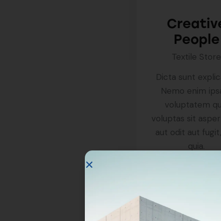
Creativ
People
Textile Stor
Dicta sunt expli
Nemo enim ip
voluptatem qu
voluptas sit aspe
aut odit aut fugit
quia.