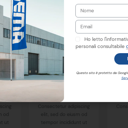
Ho letto l'informati
personali consultabile
Questo sito è protetto da Goog
Serv
dly
Reusability
C
What We Do
iscing
Consectetur adipiscing
Conse
sm od
elit, sed do eiusm od
t ut
tempor incididunt ut