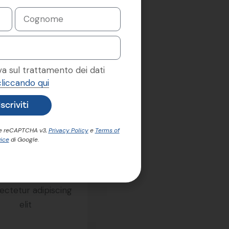
va sul trattamento dei dati
cliccando qui
Iscriviti
le reCAPTCHA v3,
Privacy Policy
e
Terms of
ice
di Google.
ommercial
Building
ctetur adipiscing
elit