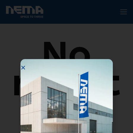
No
result
s